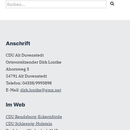
Suchformular
Suche
Anschrift
Fußbereich
CDU Alt Duvenstedt
Ortsvorsitzender Dirk Lontke
Ahornweg 3
24791
Alt Duvenstedt
Telefon:
04338/9993898
E-Mail:
dirk.lontke@gmx.net
Im Web
CDU Rendsburg-Eckernförde
CDU Schleswig-Holstein