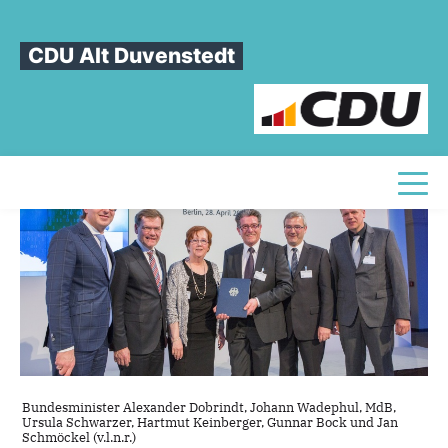
Sie sind hier
»
4,4 Millionen Euro für Turbo-Internet von Bund
CDU Alt Duvenstedt
4,4
Millionen
Euro
für
Turbo-
Internet
von
Bund
Toggl
Bundesminister Alexander Dobrindt, Johann Wadephul, MdB,
Ursula Schwarzer, Hartmut Keinberger, Gunnar Bock und Jan
Schmöckel (v.l.n.r.)