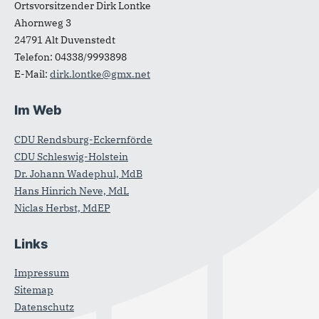
Ortsvorsitzender Dirk Lontke
Ahornweg 3
24791
Alt Duvenstedt
Telefon:
04338/9993898
E-Mail:
dirk.lontke@gmx.net
Im Web
CDU Rendsburg-Eckernförde
CDU Schleswig-Holstein
Dr. Johann Wadephul, MdB
Hans Hinrich Neve, MdL
Niclas Herbst, MdEP
Links
Impressum
Sitemap
Datenschutz