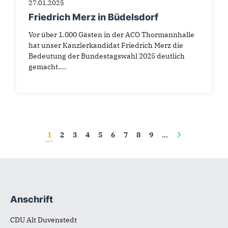
27.01.2025
Friedrich Merz in Büdelsdorf
Vor über 1.000 Gästen in der ACO Thormannhalle
hat unser Kanzlerkandidat Friedrich Merz die
Bedeutung der Bundestagswahl 2025 deutlich
gemacht....
Seiten
1
2
3
4
5
6
7
8
9
…
Anschrift
Fußbereich
CDU Alt Duvenstedt