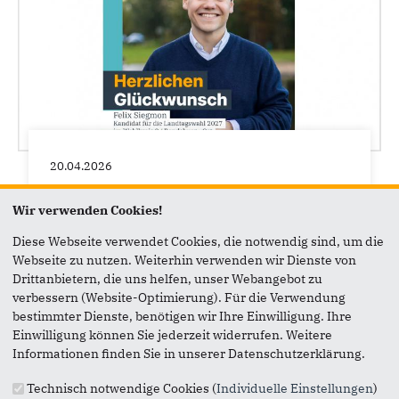
20.04.2026
Felix Siegmon. Unser Kandidat zur
Landtagswahl 2027 für Rendsburg-
Wir verwenden Cookies!
Ost
Diese Webseite verwendet Cookies, die notwendig sind, um die
85,22% für Felix Siegmon. Unser Kandidat zur
Webseite zu nutzen. Weiterhin verwenden wir Dienste von
Landtagswahl 2027 für den Wahlkreis Rendsburg-
Drittanbietern, die uns helfen, unser Webangebot zu
Ost.
verbessern (Website-Optimierung). Für die Verwendung
bestimmter Dienste, benötigen wir Ihre Einwilligung. Ihre
Herzlichen Glückwunsch zu diesem starken...
Einwilligung können Sie jederzeit widerrufen. Weitere
Informationen finden Sie in unserer Datenschutzerklärung.
Technisch notwendige Cookies (
Individuelle Einstellungen
)