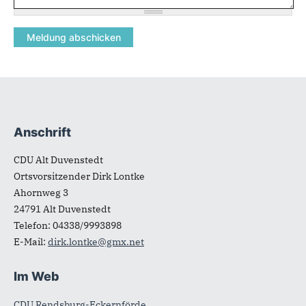
Anschrift
Fußbereich
CDU Alt Duvenstedt
Ortsvorsitzender Dirk Lontke
Ahornweg 3
24791
Alt Duvenstedt
Telefon:
04338/9993898
E-Mail:
dirk.lontke@gmx.net
Im Web
CDU Rendsburg-Eckernförde