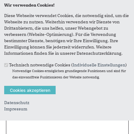
Wir verwenden Cookies!
Vielen Dank, dass Sie die Inhalte unserer Homepage
Diese Webseite verwendet Cookies, die notwendig sind, um die
weiterempfehlen.
Webseite zu nutzen. Weiterhin verwenden wir Dienste von
Drittanbietern, die uns helfen, unser Webangebot zu
Anmerkung: Ihre E-Mail-Adresse wird benötigt um die
verbessern (Website-Optimierung). Für die Verwendung
Personen, denen Sie die Seite weiterempfehlen, zu
bestimmter Dienste, benötigen wir Ihre Einwilligung. Ihre
informieren, von wem die Empfehlung kommt, und dass es
Einwilligung können Sie jederzeit widerrufen. Weitere
kein Spam ist.
Informationen finden Sie in unserer Datenschutzerklärung.
Das mit * gekennzeichnete Feld ist ein Pflichtfeld.
Technisch notwendige Cookies (
Individuelle Einstellungen
)
Eigene E-Mail-Adresse
*
Notwendige Cookies ermöglichen grundlegende Funktionen und sind für
das einwandfreie Funktionieren der Website notwendig.
Eigener Name
*
Datenschutz
Impressum
Senden an
*