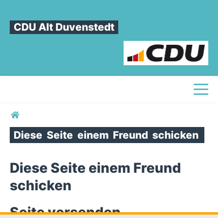
CDU Alt Duvenstedt
Toggl
Sie sind hier
Diese
Seite
einem
Freund
schicken
Diese Seite einem Freund
schicken
Seite versenden